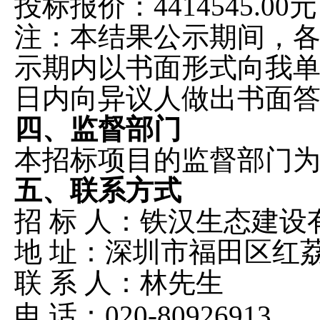
投标报价：
4414545.00元
注：本结果公示期间，
示期内以书面形式向我
日内向异议人做出书面
四、监督部门
本招标项目的监督部门
五、联系方式
招
标
人：铁汉生态建设
地
址：深圳市福田区红
联
系
人：林先生
电
话：
020-80926913