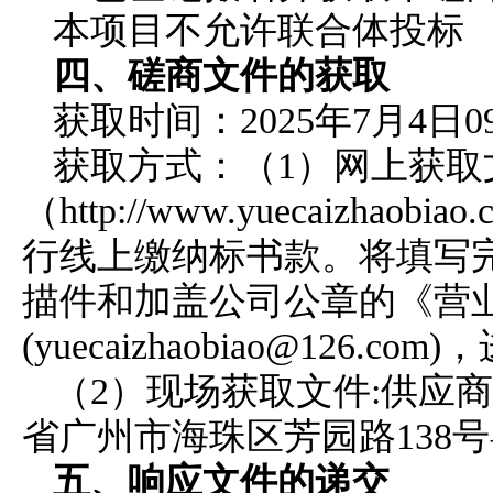
本项目
不
允许联合体投标
四、
磋商文件
的获取
获取时间：
2025年
7
月
4
日
0
获取方式：
（
1
）
网上获取
（
http://www.yuecaizhaobiao
行线上缴纳标书款。将填写
描件
和加盖公司公章的
《营
(
yuecaizhaobiao
@126.com
（
2
）
现场获取文件
:
供应商
省广州市海珠区芳园路
138
五、
响应文件
的递交