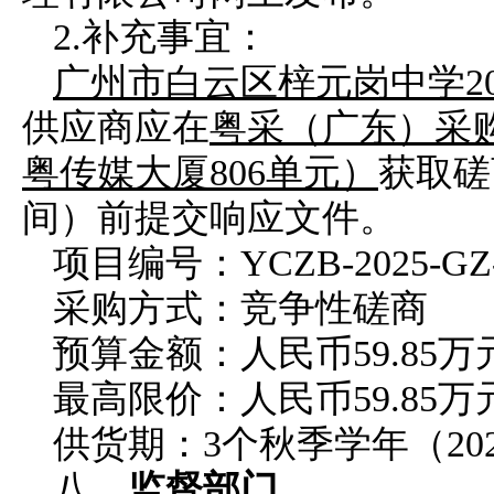
2.补充事宜：
广州市白云区梓元岗中学
供应商
应在
粤采（广东）采
粤传媒大厦806单元）
获取
磋
间）前提交
响应文件
。
项目编号
：
YCZB-2025-GZ
采购
方式：
竞争性磋商
预算金额：
人民币
59.85
万
最高限价：
人民币
59.85
万
供货
期
：
3个秋季学年（20
八、
监督部门