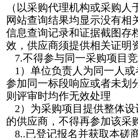
（以
采购代理机构
或
采购人
网站查询结果均显示没有相
信息查询记录和证据截图存
效，
供应商
须提供相关证明
7.
不得参与同一采购项目竞
1）单位负责人为同一人
参加同一标段响应或者未划
则评审时均作无效处理
2）为采购项目提供整体
的
供应商
，不得再参加该
采
8..
已登记报名并获取本
磋