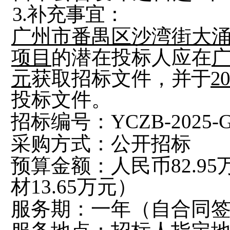
3.补充事宜：
广州市番禺区沙湾街大
项目
的潜在
投标人
应在
元
获取
招标
文件，
并于
20
投标
文件。
招标编号
：
YCZB-2025-G
采购方式：
公开招标
预算金额：
人民币
82.95
材13.65万元）
服务期：
一
年（
自合同