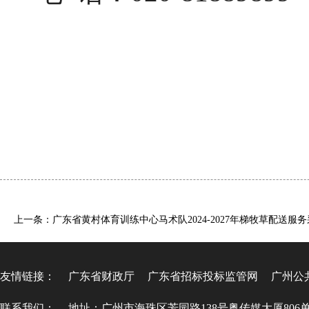
上一条：广东省黄村体育训练中心马术队2024-2027年梯牧草配送服
友情链接：
广东省财政厅
广东省招标投标监管网
广州公
联系我们：
地址：广州市海珠区芳园路138号粤传媒大厦806